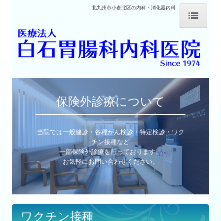
北九州市小倉北区の内科・消化器内科
ホーム
施設案内
診療内容
保険外診療について
内視鏡検査
よくあるご質問
当院では一般健診・各種がん検診・特定検診・ワク
チン接種など

医師紹介
一部保険外診療を行っております。

アクセス
ワクチン接種