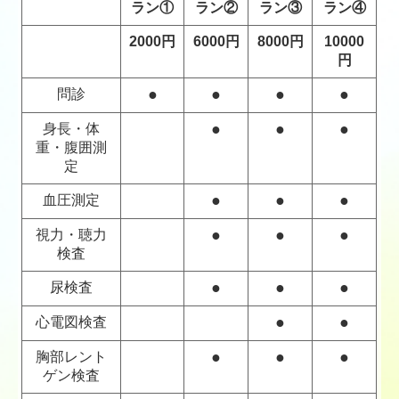
ラン①
ラン②
ラン③
ラン④
2000円
6000円
8000円
10000
円
●
●
●
●
問診
●
●
●
身長・体
重・腹囲測
定
●
●
●
血圧測定
●
●
●
視力・聴力
検査
●
●
●
尿検査
●
●
心電図検査
●
●
●
胸部レント
ゲン検査