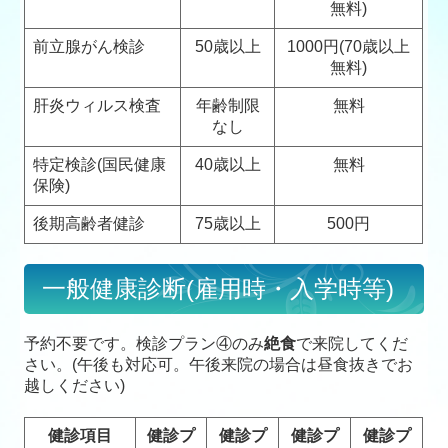
無料)
前立腺がん検診
50歳以上
1000円(70歳以上
無料)
肝炎ウィルス検査
年齢制限
無料
なし
特定検診(国民健康
40歳以上
無料
保険)
後期高齢者健診
75歳以上
500円
一般健康診断(雇用時・入学時等)
予約不要です。検診プラン④のみ
絶食
で来院してくだ
さい。(午後も対応可。午後来院の場合は昼食抜きでお
越しください)
健診項目
健診プ
健診プ
健診プ
健診プ